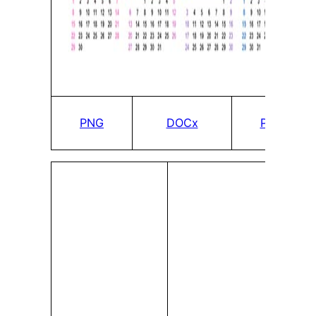
PNG
DOCx
PDF