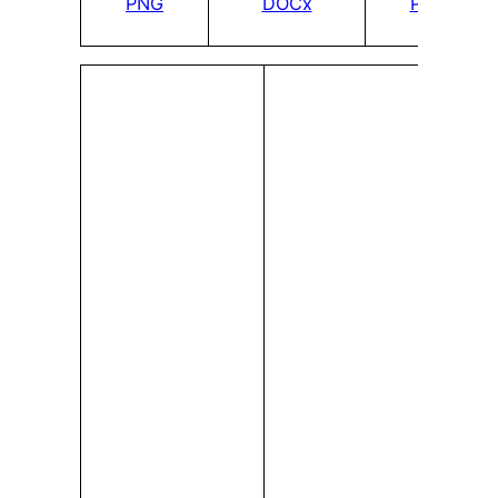
PNG
DOCx
PDF