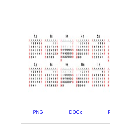
PNG
DOCx
PDF