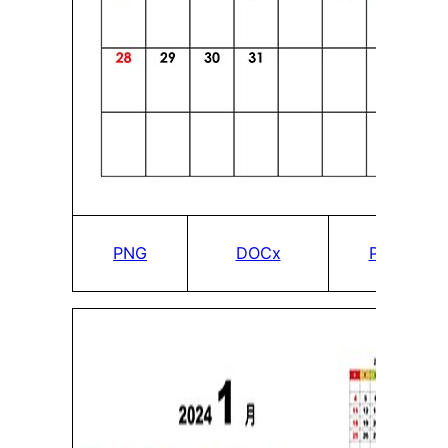
PNG
DOCx
PDF