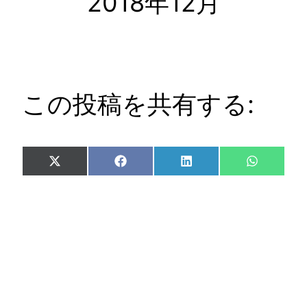
2018年12月
この投稿を共有する:
Share
Share
Share
Share
X
Facebook
LinkedIn
WhatsAp
on
on
on
on
(Twitter)