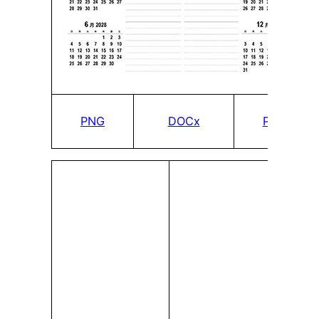
PNG
DOCx
PDF