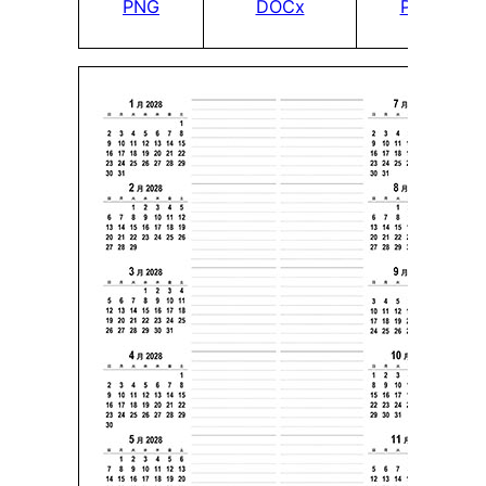
PNG
DOCx
PDF