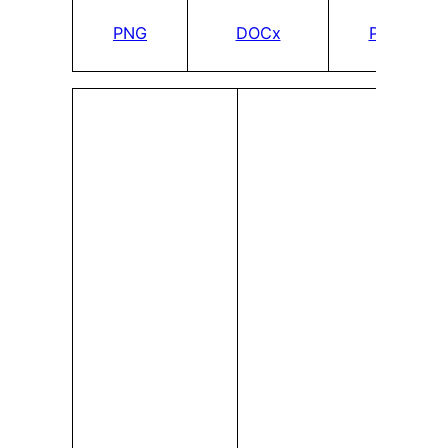
PNG
DOCx
PDF