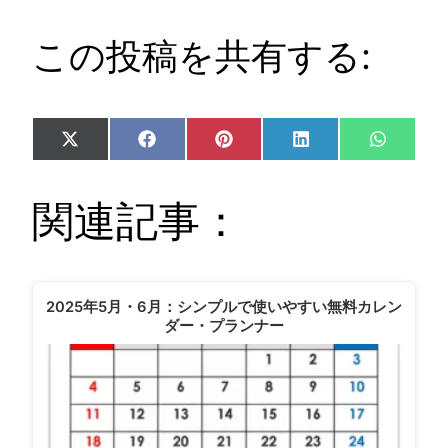
この投稿を共有する:
Share
Share
Share
Share
Share
X
Facebook
Pinterest
LinkedIn
WhatsA
on
on
on
on
on
(Twitter)
関連記事：
2025年5月・6月：シンプルで使いやすい無料カレン
ダー・プランナー